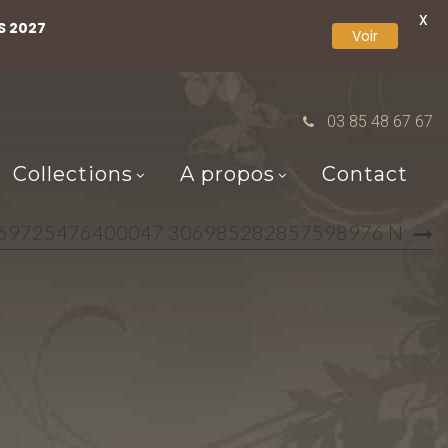
X
S 2027
Voir
03 85 48 67 67
Collections
A propos
Contact
69725476400047 306985282857598976 N