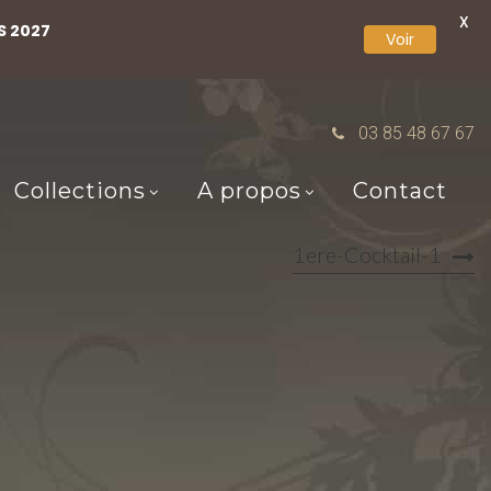
X
S 2027
Voir
03 85 48 67 67
Collections
A propos
Contact
1ere-Cocktail-1