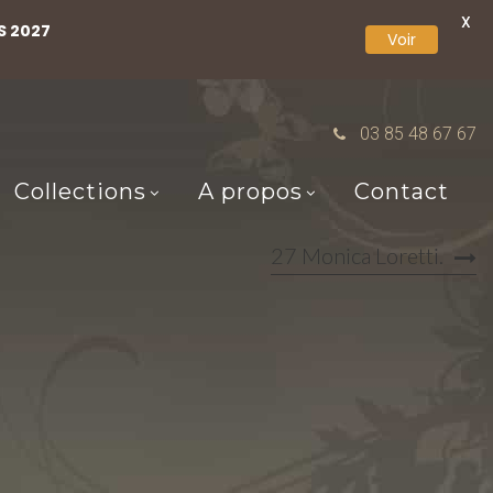
X
S 2027
Voir
03 85 48 67 67
Collections
A propos
Contact
27 Monica Loretti.