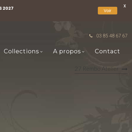
X
S 2027
Voir
03 85 48 67 67
Collections
A propos
Contact
27 Rembo Atelier