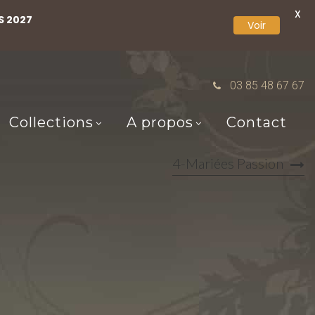
X
S 2027
Voir
03 85 48 67 67
Collections
A propos
Contact
4-Mariées Passion