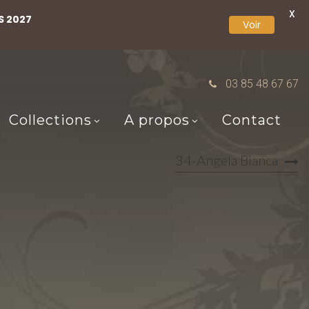
X
S 2027
Voir
03 85 48 67 67
Collections
A propos
Contact
34-Angela Bianca