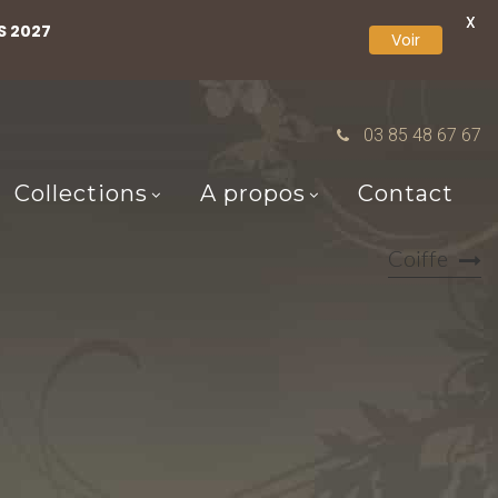
X
S 2027
Voir
03 85 48 67 67
Collections
A propos
Contact
Coiffe