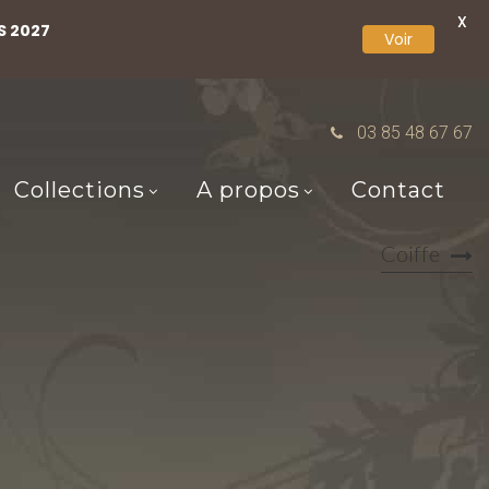
X
S 2027
Voir
03 85 48 67 67
Collections
A propos
Contact
Coiffe