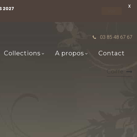
X
S 2027
Voir
03 85 48 67 67
Collections
A propos
Contact
Coiffe