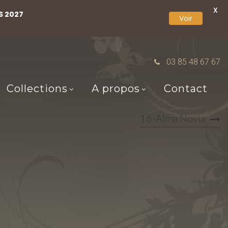
X
S 2027
Voir
03 85 48 67 67
Collections
A propos
Contact
16-Alma Novia